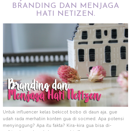
BRANDING DAN MENJAGA
HATI NETIZEN.
Untuk influencer kelas bekicot bobo di daun aja, gue
udah rada merhatiin konten gua di socmed. Apa potensi
menyinggung? Apa itu fakta? Kira-kira gua bisa di-