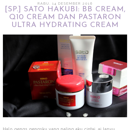
RABU, 14 DESEMBER 2016
[SP.] SATO HAKUBI: BB CREAM,
Q10 CREAM DAN PASTARON
ULTRA HYDRATING CREAM
Halo gengs gengsku yang paling aku cintai, ai lapyu