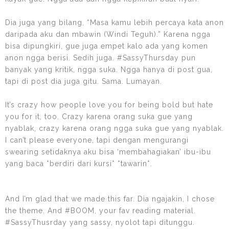
Dia juga yang bilang, “Masa kamu lebih percaya kata anon
daripada aku dan mbawin (Windi Teguh).” Karena ngga
bisa dipungkiri, gue juga empet kalo ada yang komen
anon ngga berisi. Sedih juga. #SassyThursday pun
banyak yang kritik, ngga suka. Ngga hanya di post gua,
tapi di post dia juga gitu. Sama. Lumayan.
It’s crazy how people love you for being bold but hate
you for it, too. Crazy karena orang suka gue yang
nyablak, crazy karena orang ngga suka gue yang nyablak.
I can’t please everyone, tapi dengan mengurangi
swearing setidaknya aku bisa ‘membahagiakan’ ibu-ibu
yang baca *berdiri dari kursi* *tawarin*.
And I’m glad that we made this far. Dia ngajakin, I chose
the theme. And #BOOM, your fav reading material.
#SassyThusrday yang sassy, nyolot tapi ditunggu.