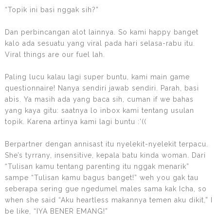
“Topik ini basi nggak sih?”
Dan perbincangan alot lainnya. So kami happy banget
kalo ada sesuatu yang viral pada hari selasa-rabu itu.
Viral things are our fuel lah.
Paling lucu kalau lagi super buntu, kami main game
questionnaire! Nanya sendiri jawab sendiri. Parah, basi
abis. Ya masih ada yang baca sih, cuman if we bahas
yang kaya gitu: saatnya lo inbox kami tentang usulan
topik. Karena artinya kami lagi buntu :’((
Berpartner dengan annisast itu nyelekit-nyelekit terpacu.
She’s tyrrany, insensitive, kepala batu kinda woman. Dari
“Tulisan kamu tentang parenting itu nggak menarik”
sampe “Tulisan kamu bagus banget!” weh you gak tau
seberapa sering gue ngedumel males sama kak Icha, so
when she said “Aku heartless makannya temen aku dikit,” I
be like, “IYA BENER EMANG!”