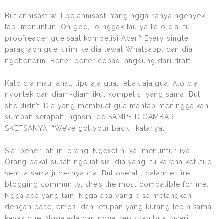
But annisast will be annisast. Yang ngga hanya ngenyek
tapi menuntun. Oh god, lo nggak tau ya kalo dia itu
proofreader gue saat kompetisi Acer? Every single
paragraph gue kirim ke dia lewat Whatsapp, dan dia
ngebenerin. Bener-bener copas langsung dari draft.
Kalo dia mau jahat, tipu aja gua, jebak aja gua. Ato dia
nyontek dan diam-diam ikut kompetisi yang sama. But
she didn’t. Dia yang membuat gua mantap meninggalkan
sumpah serapah, ngasih ide SAMPE DIGAMBAR
SKETSANYA. “We’ve got your back,” katanya.
Sial bener lah ini orang. Ngeselin iya, menuntun iya.
Orang bakal susah ngeliat sisi dia yang itu karena ketutup
semua sama judesnya dia. But overall, dalam entire
blogging community, she’s the most compatible for me.
Ngga ada yang lain. Ngga ada yang bisa melangkah
dengan pace, emosi dan letupan yang kurang lebih sama
kayak gue. Ngga ada dan ngga kepikiran buat nyari.