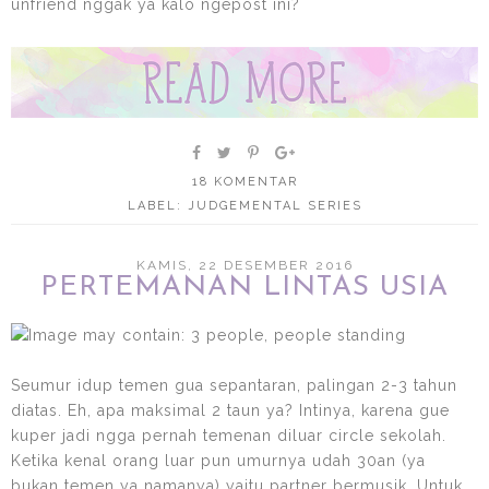
unfriend nggak ya kalo ngepost ini?
18 KOMENTAR
LABEL:
JUDGEMENTAL SERIES
KAMIS, 22 DESEMBER 2016
PERTEMANAN LINTAS USIA
Seumur idup temen gua sepantaran, palingan 2-3 tahun
diatas. Eh, apa maksimal 2 taun ya? Intinya, karena gue
kuper jadi ngga pernah temenan diluar circle sekolah.
Ketika kenal orang luar pun umurnya udah 30an (ya
bukan temen ya namanya) yaitu partner bermusik. Untuk