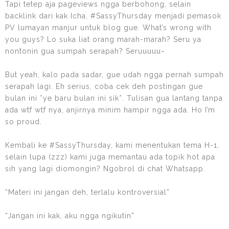
Tapi tetep aja pageviews ngga berbohong, selain
backlink dari kak Icha, #SassyThursday menjadi pemasok
PV lumayan manjur untuk blog gue. What’s wrong with
you guys? Lo suka liat orang marah-marah? Seru ya
nontonin gua sumpah serapah? Seruuuuu~
But yeah, kalo pada sadar, gue udah ngga pernah sumpah
serapah lagi. Eh serius, coba cek deh postingan gue
bulan ini *ye baru bulan ini sik*. Tulisan gua lantang tanpa
ada wtf wtf nya, anjirnya minim hampir ngga ada. Ho I’m
so proud.
Kembali ke #SassyThursday, kami menentukan tema H-1,
selain lupa (zzz) kami juga memantau ada topik hot apa
sih yang lagi diomongin? Ngobrol di chat Whatsapp.
“Materi ini jangan deh, terlalu kontroversial”
“Jangan ini kak, aku ngga ngikutin”