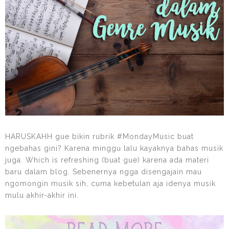
HARUSKAHH gue bikin rubrik #MondayMusic buat
ngebahas gini? Karena minggu lalu kayaknya bahas musik
juga. Which is refreshing (buat gue) karena ada materi
baru dalam blog. Sebenernya ngga disengajain mau
ngomongin musik sih, cuma kebetulan aja idenya musik
mulu akhir-akhir ini.