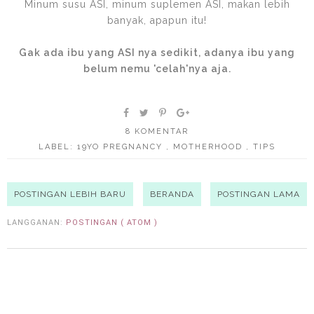
Minum susu ASI, minum suplemen ASI, makan lebih
banyak, apapun itu!
Gak ada ibu yang ASI nya sedikit, adanya ibu yang
belum nemu 'celah'nya aja.
8 KOMENTAR
LABEL:
19YO PREGNANCY
,
MOTHERHOOD
,
TIPS
POSTINGAN LEBIH BARU
BERANDA
POSTINGAN LAMA
LANGGANAN:
POSTINGAN ( ATOM )