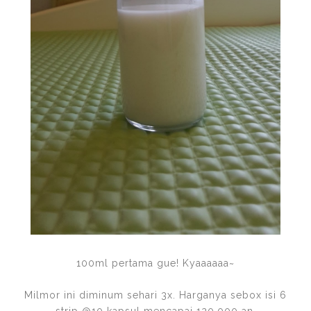
100ml pertama gue! Kyaaaaaa~
Milmor ini diminum sehari 3x. Harganya sebox isi 6
strip @10 kapsul mencapai 120.000 an.