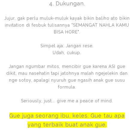
4. Dukungan.
Jujur, gak perlu muluk-muluk kayak bikin baliho ato bikin
invitation di fesbuk tulisannya "SEMANGAT NAHLA KAMU
BISA HORE".
Simpel aja: Jangan rese.
Udah, cukup.
Jangan ngumbar mitos, mencibir gue karena ASI gue
dikit, mau nasehatin tapi jatohnya malah ngejelekin dan
nge sotoy, apalagi nyuruh gue ngasih anak gue susu
formula.
Seriously, just... give me a peace of mind.
Gue juga seorang ibu, keles. Gue tau apa
yang terbaik buat anak gue.