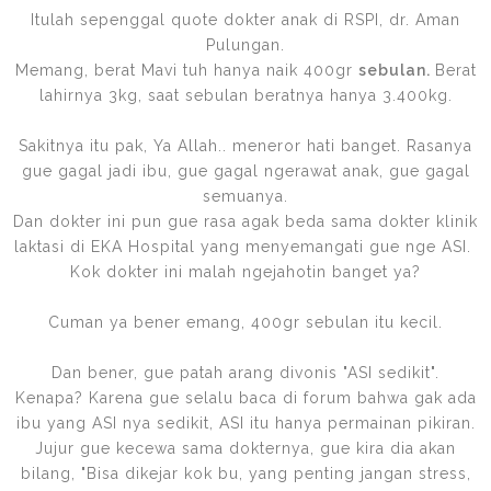
Itulah sepenggal quote dokter anak di RSPI, dr. Aman
Pulungan.
Memang, berat Mavi tuh hanya naik 400gr
sebulan.
Berat
lahirnya 3kg, saat sebulan beratnya hanya 3.400kg.
Sakitnya itu pak, Ya Allah.. meneror hati banget. Rasanya
gue gagal jadi ibu, gue gagal ngerawat anak, gue gagal
semuanya.
Dan dokter ini pun gue rasa agak beda sama dokter klinik
laktasi di EKA Hospital yang menyemangati gue nge ASI.
Kok dokter ini malah ngejahotin banget ya?
Cuman ya bener emang, 400gr sebulan itu kecil.
Dan bener, gue patah arang divonis "ASI sedikit".
Kenapa? Karena gue selalu baca di forum bahwa gak ada
ibu yang ASI nya sedikit, ASI itu hanya permainan pikiran.
Jujur gue kecewa sama dokternya, gue kira dia akan
bilang, "Bisa dikejar kok bu, yang penting jangan stress,