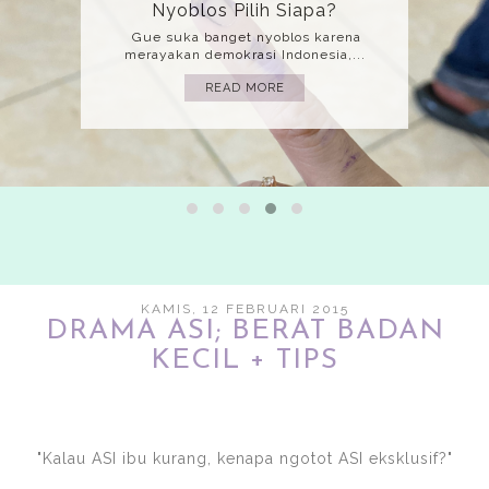
Mati
(Bahasa yang gue gunakan adalah
bahasa implisit jadi mohon harap kita...
READ MORE
KAMIS, 12 FEBRUARI 2015
DRAMA ASI; BERAT BADAN
KECIL + TIPS
"Kalau ASI ibu kurang, kenapa ngotot ASI eksklusif?"