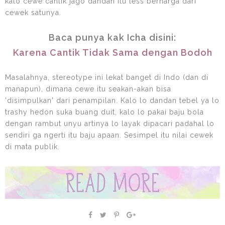
kalo cewe cantik jago dandan itu less berharga dari
cewek satunya.
Baca punya kak Icha disini:
Karena Cantik Tidak Sama dengan Bodoh
Masalahnya, stereotype ini lekat banget di Indo (dan di
manapun), dimana cewe itu seakan-akan bisa
'disimpulkan' dari penampilan. Kalo lo dandan tebel ya lo
trashy hedon suka buang duit, kalo lo pakai baju bola
dengan rambut unyu artinya lo layak dipacari padahal lo
sendiri ga ngerti itu baju apaan. Sesimpel itu nilai cewek
di mata publik.