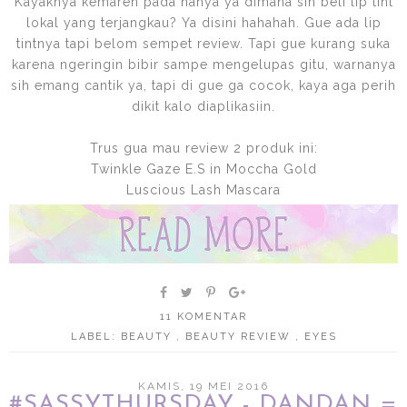
Kayaknya kemaren pada nanya ya dimana sih beli lip tint
lokal yang terjangkau? Ya disini hahahah. Gue ada lip
tintnya tapi belom sempet review. Tapi gue kurang suka
karena ngeringin bibir sampe mengelupas gitu, warnanya
sih emang cantik ya, tapi di gue ga cocok, kaya aga perih
dikit kalo diaplikasiin.
Trus gua mau review 2 produk ini:
Twinkle Gaze E.S in Moccha Gold
Luscious Lash Mascara
11 KOMENTAR
LABEL:
BEAUTY
,
BEAUTY REVIEW
,
EYES
KAMIS, 19 MEI 2016
#SASSYTHURSDAY - DANDAN =