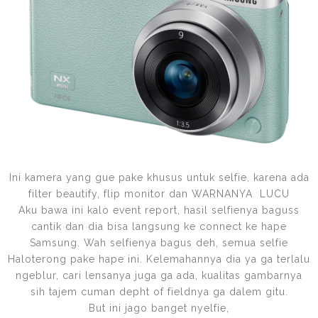
Ini kamera yang gue pake khusus untuk selfie, karena ada
filter beautify, flip monitor dan WARNANYA LUCU
Aku bawa ini kalo event report, hasil selfienya baguss
cantik dan dia bisa langsung ke connect ke hape
Samsung. Wah selfienya bagus deh, semua selfie
Haloterong pake hape ini. Kelemahannya dia ya ga terlalu
ngeblur, cari lensanya juga ga ada, kualitas gambarnya
sih tajem cuman depht of fieldnya ga dalem gitu.
But ini jago banget nyelfie,