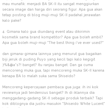
mau munafik: menjadi BA SK-II itu sangat menggiurkan
secara image dan harga diri seorang figur. Apa gua akan
tetap posting di blog muji-muji SK-II padahal jerawatan
kalo pake?
4. Gimana kalo gua diundang event atau dikirimin
kosmetik sama brand kompetitor? Apa gua boleh ambil?
Apa gua boleh muji-muji "The best thing i've ever used?"
dan gimana-gimana lainnya yang menurut gua bagaikan
biji jeruk di puding Puyo yang kecil tapi kalo kegigit
7%&@a*s?! banget? Itu ranjau banget. Dan ga cuma
mencoreng muka gua, tapi mencoreng muka SK-II karena
kenapa BA lo malah suka sama Shiseido?
Mencoreng kepercayaan pembaca gua juga: ih ini kok
reviewnya jadi tendensius banget? Ih di iklannya dia
menggadang-gadang SK-II sebagai produk terbaik? Tapi
kok diblognya dia justru masukin "Shiseido White Lucent"