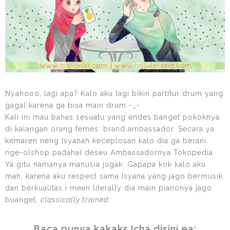
Nyahooo, lagi apa? Kalo aku lagi bikin partitur drum yang
gagal karena ga bisa main drum -_-
Kali ini mau bahas sesuatu yang endes banget pokoknya
di kalangan orang femes: brand ambassador. Secara ya
kemaren neng Isyanah keceplosan kalo dia ga berani
nge-olshop padahal deseu Ambassadornya Tokopedia.
Ya gitu namanya manusia jugak. Gapapa kok kalo aku
mah, karena aku respect sama Isyana yang jago bermusik
dan berkualitas i mean literally dia main pianonya jago
buanget,
classically trained.
Baca punya kakaks Icha disini ea: