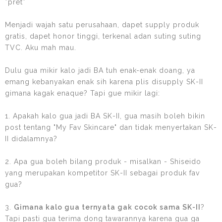
*pret*
Menjadi wajah satu perusahaan, dapet supply produk
gratis, dapet honor tinggi, terkenal adan suting suting
TVC. Aku mah mau.
Dulu gua mikir kalo jadi BA tuh enak-enak doang, ya
emang kebanyakan enak sih karena plis disupply SK-II
gimana kagak enaque? Tapi gue mikir lagi:
1. Apakah kalo gua jadi BA SK-II, gua masih boleh bikin
post tentang "My Fav Skincare" dan tidak menyertakan SK-
II didalamnya?
2. Apa gua boleh bilang produk - misalkan - Shiseido
yang merupakan kompetitor SK-II sebagai produk fav
gua?
3.
Gimana kalo gua ternyata gak cocok sama SK-II
?
Tapi pasti gua terima dong tawarannya karena gua ga