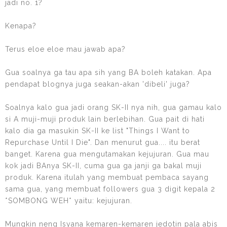
jadi no. 1?
Kenapa?
Terus eloe eloe mau jawab apa?
Gua soalnya ga tau apa sih yang BA boleh katakan. Apa
pendapat blognya juga seakan-akan 'dibeli' juga?
Soalnya kalo gua jadi orang SK-II nya nih, gua gamau kalo
si A muji-muji produk lain berlebihan. Gua pait di hati
kalo dia ga masukin SK-II ke list "Things I Want to
Repurchase Until I Die". Dan menurut gua.... itu berat
banget. Karena gua mengutamakan kejujuran. Gua mau
kok jadi BAnya SK-II, cuma gua ga janji ga bakal muji
produk. Karena itulah yang membuat pembaca sayang
sama gua, yang membuat followers gua 3 digit kepala 2
*SOMBONG WEH* yaitu: kejujuran.
Mungkin neng Isyana kemaren-kemaren jedotin pala abis