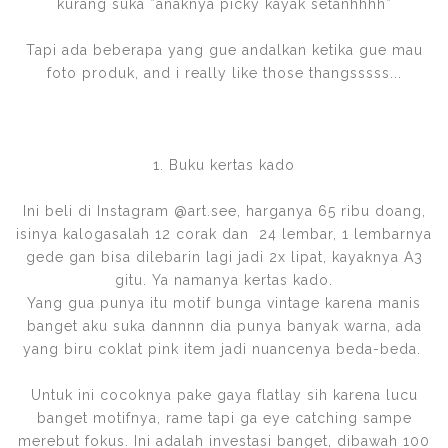
kurang suka *anaknya picky kayak setanhhhh*
Tapi ada beberapa yang gue andalkan ketika gue mau
foto produk, and i really like those thangsssss...
1. Buku kertas kado
Ini beli di Instagram @art.see, harganya 65 ribu doang,
isinya kalogasalah 12 corak dan 24 lembar, 1 lembarnya
gede gan bisa dilebarin lagi jadi 2x lipat, kayaknya A3
gitu. Ya namanya kertas kado.
Yang gua punya itu motif bunga vintage karena manis
banget aku suka dannnn dia punya banyak warna, ada
yang biru coklat pink item jadi nuancenya beda-beda.
Untuk ini cocoknya pake gaya flatlay sih karena lucu
banget motifnya, rame tapi ga eye catching sampe
merebut fokus. Ini adalah investasi banget, dibawah 100