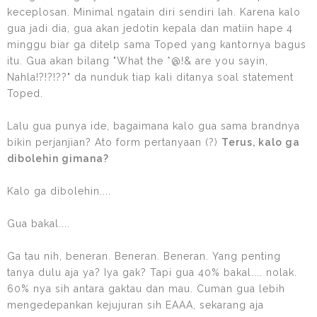
keceplosan. Minimal ngatain diri sendiri lah. Karena kalo
gua jadi dia, gua akan jedotin kepala dan matiin hape 4
minggu biar ga ditelp sama Toped yang kantornya bagus
itu. Gua akan bilang "What the *@!& are you sayin,
Nahla!?!?!??" da nunduk tiap kali ditanya soal statement
Toped.
Lalu gua punya ide, bagaimana kalo gua sama brandnya
bikin perjanjian? Ato form pertanyaan (?)
Terus, kalo ga
dibolehin gimana?
Kalo ga dibolehin....
Gua bakal....
Ga tau nih, beneran. Beneran. Beneran. Yang penting
tanya dulu aja ya? Iya gak? Tapi gua 40% bakal.... nolak.
60% nya sih antara gaktau dan mau. Cuman gua lebih
mengedepankan kejujuran sih EAAA, sekarang aja