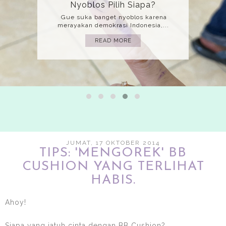
Mati
(Bahasa yang gue gunakan adalah
bahasa implisit jadi mohon harap kita...
READ MORE
JUMAT, 17 OKTOBER 2014
TIPS: 'MENGOREK' BB
CUSHION YANG TERLIHAT
HABIS.
Ahoy!
Siapa yang jatuh cinta dengan BB Cushion?