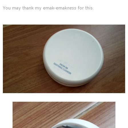
You may thank my emak-emak
ness
for this.