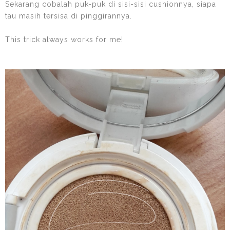
Sekarang cobalah puk-puk di sisi-sisi cushionnya, siapa
tau masih tersisa di pinggirannya.
This trick always works for me!