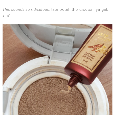
This sounds so ridiculous,
tapi boleh lho dicoba! Iya gak
sih?