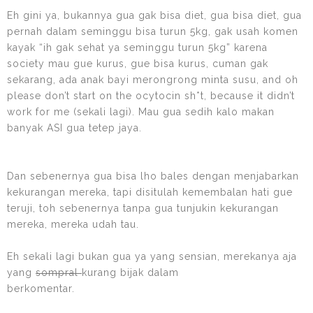
Eh gini ya, bukannya gua gak bisa diet, gua bisa diet, gua
pernah dalam seminggu bisa turun 5kg, gak usah komen
kayak “ih gak sehat ya seminggu turun 5kg” karena
society mau gue kurus, gue bisa kurus, cuman gak
sekarang, ada anak bayi merongrong minta susu, and oh
please don’t start on the ocytocin sh*t, because it didn’t
work for me (sekali lagi). Mau gua sedih kalo makan
banyak ASI gua tetep jaya.
Dan sebenernya gua bisa lho bales dengan menjabarkan
kekurangan mereka, tapi disitulah kemembalan hati gue
teruji, toh sebenernya tanpa gua tunjukin kekurangan
mereka, mereka udah tau.
Eh sekali lagi bukan gua ya yang sensian, merekanya aja
yang
sompral
kurang bijak dalam
berkomentar.