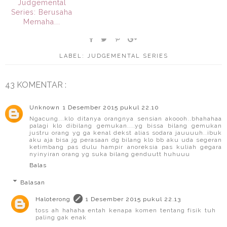
Judgemental
Series: Berusaha
Memaha...
LABEL:
JUDGEMENTAL SERIES
43 KOMENTAR :
Unknown
1 Desember 2015 pukul 22.10
Ngacung...klo ditanya orangnya sensian akoooh..bhahahaa
palagi klo dibilang gemukan....yg bissa bilang gemukan
justru orang yg ga kenal dekst alias sodara jauuuuh..ibuk
aku aja bisa jg perasaan dg bilang klo bb aku uda segeran
ketimbang pas dulu hampir anoreksia pas kuliah gegara
nyinyiran orang yg suka bilang genduutt huhuuu
Balas
Balasan
Haloterong
1 Desember 2015 pukul 22.13
toss ah hahaha entah kenapa komen tentang fisik tuh
paling gak enak