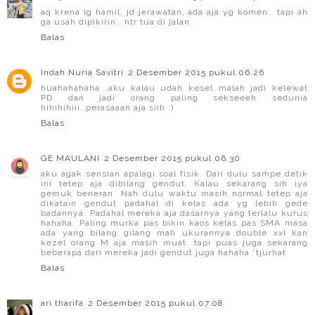
aq krena lg hamil, jd jerawatan, ada aja yg komen.. tapi ah
ga usah dipikirin.. ntr tua di jalan..
Balas
Indah Nuria Savitri
2 Desember 2015 pukul 06.26
huahahahaha...aku kalau udah kesel..malah jadi kelewat
PD dan jadi orang paling sekseeeh sedunia
hihihihiii..perasaaan aja siih :)
Balas
GE MAULANI
2 Desember 2015 pukul 06.30
aku agak sensian apalagi soal fisik. Dari dulu sampe detik
ini tetep aja dibilang gendut. Kalau sekarang sih iya
gemuk beneran. Nah dulu waktu masih normal tetep aja
dikatain gendut padahal di kelas ada yg lebih gede
badannya. Padahal mereka aja dasarnya yang terlalu kurus
hahaha. Paling murka pas bikin kaos kelas pas SMA masa
ada yang bilang gilang mah ukurannya double xxl kan
kezel orang M aja masih muat. tapi puas juga sekarang
beberapa dari mereka jadi gendut juga hahaha *tjurhat
Balas
ari tharifa
2 Desember 2015 pukul 07.08