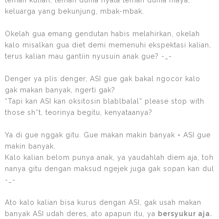
keluarga yang bekunjung, mbak-mbak.
Okelah gua emang gendutan habis melahirkan, okelah
kalo misalkan gua diet demi memenuhi ekspektasi kalian,
terus kalian mau gantiin nyusuin anak gue? -_-
Denger ya plis denger, ASI gue gak bakal ngocor kalo
gak makan banyak, ngerti gak?
“Tapi kan ASI kan oksitosin blablbalal” please stop with
those sh*t, teorinya begitu, kenyataanya?
Ya di gue nggak gitu. Gue makan makin banyak = ASI gue
makin banyak.
Kalo kalian belom punya anak, ya yaudahlah diem aja, toh
nanya gitu dengan maksud ngejek juga gak sopan kan dul
-_-
Ato kalo kalian bisa kurus dengan ASI, gak usah makan
banyak ASI udah deres, ato apapun itu, ya
bersyukur aja.