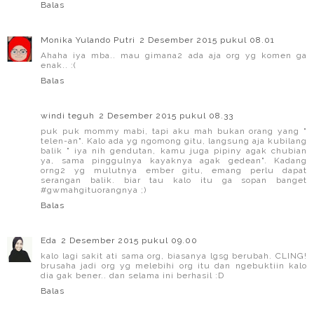
Balas
Monika Yulando Putri
2 Desember 2015 pukul 08.01
Ahaha iya mba.. mau gimana2 ada aja org yg komen ga
enak.. :(
Balas
windi teguh
2 Desember 2015 pukul 08.33
puk puk mommy mabi, tapi aku mah bukan orang yang "
telen-an". Kalo ada yg ngomong gitu, langsung aja kubilang
balik " iya nih gendutan, kamu juga pipiny agak chubian
ya, sama pinggulnya kayaknya agak gedean". Kadang
orng2 yg mulutnya ember gitu, emang perlu dapat
serangan balik. biar tau kalo itu ga sopan banget
#gwmahgituorangnya ;)
Balas
Eda
2 Desember 2015 pukul 09.00
kalo lagi sakit ati sama org, biasanya lgsg berubah. CLING!
brusaha jadi org yg melebihi org itu dan ngebuktiin kalo
dia gak bener.. dan selama ini berhasil :D
Balas