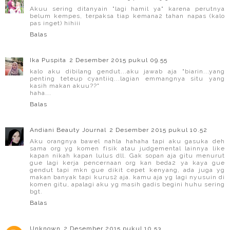
Akuu sering ditanyain "lagi hamil ya" karena perutnya
belum kempes, terpaksa tiap kemana2 tahan napas (kalo
pas inget) hihiii
Balas
Ika Puspita
2 Desember 2015 pukul 09.55
kalo aku dibilang gendut...aku jawab aja "biarin...yang
penting teteup cyantiiq...lagian emmangnya situ yang
kasih makan akuu??"
haha...
Balas
Andiani Beauty Journal
2 Desember 2015 pukul 10.52
Aku orangnya bawel nahla hahaha tapi aku gasuka deh
sama org yg komen fisik atau judgemental lainnya like
kapan nikah kapan lulus dll. Gak sopan aja gitu menurut
gue lagi kerja pencernaan org kan beda2 ya kaya gue
gendut tapi mkn gue dikit cepet kenyang, ada juga yg
makan banyak tapi kurus2 aja. kamu aja yg lagi nyusuin di
komen gitu, apalagi aku yg masih gadis begini huhu sering
bgt.
Balas
Unknown
2 Desember 2015 pukul 10.53