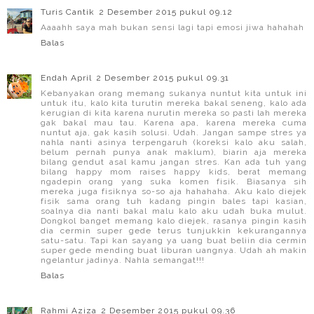
Turis Cantik
2 Desember 2015 pukul 09.12
Aaaahh saya mah bukan sensi lagi tapi emosi jiwa hahahah
Balas
Endah April
2 Desember 2015 pukul 09.31
Kebanyakan orang memang sukanya nuntut kita untuk ini
untuk itu, kalo kita turutin mereka bakal seneng, kalo ada
kerugian di kita karena nurutin mereka so pasti lah mereka
gak bakal mau tau. Karena apa, karena mereka cuma
nuntut aja, gak kasih solusi. Udah. Jangan sampe stres ya
nahla nanti asinya terpengaruh (koreksi kalo aku salah,
belum pernah punya anak maklum), biarin aja mereka
bilang gendut asal kamu jangan stres. Kan ada tuh yang
bilang happy mom raises happy kids, berat memang
ngadepin orang yang suka komen fisik. Biasanya sih
mereka juga fisiknya so-so aja hahahaha. Aku kalo diejek
fisik sama orang tuh kadang pingin bales tapi kasian,
soalnya dia nanti bakal malu kalo aku udah buka mulut.
Dongkol banget memang kalo diejek, rasanya pingin kasih
dia cermin super gede terus tunjukkin kekurangannya
satu-satu. Tapi kan sayang ya uang buat beliin dia cermin
super gede mending buat liburan uangnya. Udah ah makin
ngelantur jadinya. Nahla semangat!!!
Balas
Rahmi Aziza
2 Desember 2015 pukul 09.36