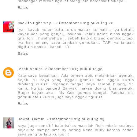
mencegah mereka ngeliat orang lain berdasar fisiknya..
Balas
back to right way..
2 Desember 2015 pukul 13.20
iya,, kayak nelen batu terus masuk ke hati ,, iya betulll
kayak ada yang ganjal,, padahal kalau nelen biasa nggak
gitu loh ,, hwahwahwa ,, sebell kalo dibilang gendoot,,,tapi
iya kan emang saya tambah gemukan,, TAPI ya jangan
digituin donkk,, kancil,, :D
Balas
Izzah Annisa
2 Desember 2015 pukul 14.32
Kalo saya kebalikan. Ada temen abis melahirkan gemuk.
Sejak itu saya yang nggak gemuk dan nggak kurus
dibilang kurus. Pegang2 tangan saya sambil bilang, "Ih
kamu kurus banget! Banyak makan doang biar gemuk.
Bugar kayak aku." My God gemes banget. Padahal dia
gemuk atau kurus juga saya nggak ngurus.
Balas
Irawati Hamid
2 Desember 2015 pukul 15.09
saya juga sensitif kalo bahas masalah fisik mbak, soalnya
sejak sd sampe sma sy sering kena bully karena badan
saya yang terlalu kurus :'(