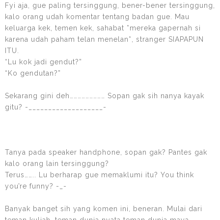
Fyi aja, gue paling tersinggung, bener-bener tersinggung,
kalo orang udah komentar tentang badan gue. Mau
keluarga kek, temen kek, sahabat *mereka gapernah si
karena udah paham telan menelan*, stranger SIAPAPUN
ITU.
“Lu kok jadi gendut?”
“Ko gendutan?”
Sekarang gini deh……………………… Sopan gak sih nanya kayak
gitu? -___________________-
Tanya pada speaker handphone, sopan gak? Pantes gak
kalo orang lain tersinggung?
Terus…….. Lu berharap gue memaklumi itu? You think
you’re funny? -_-
Banyak banget sih yang komen ini, beneran. Mulai dari
teman kuliah, teman dunia nyata teman dunia maya,