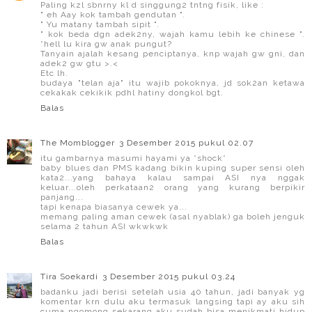
Paling kzl sbnrny kl d singgung2 tntng fisik, like :
" eh Aay kok tambah gendutan ".
" Yu matany tambah sipit ".
" kok beda dgn adek2ny, wajah kamu lebih ke chinese ".
*hell lu kira gw anak pungut?
Tanyain ajalah kesang penciptanya, knp wajah gw gni, dan
adek2 gw gtu >.<
Etc lh.
budaya "telan aja" itu wajib pokoknya, jd sok2an ketawa
cekakak cekikik pdhl hatiny dongkol bgt.
Balas
The Momblogger
3 Desember 2015 pukul 02.07
itu gambarnya masumi hayami ya *shock*
baby blues dan PMS kadang bikin kuping super sensi oleh
kata2...yang bahaya kalau sampai ASI nya nggak
keluar...oleh perkataan2 orang yang kurang berpikir
panjang...
tapi kenapa biasanya cewek ya...
memang paling aman cewek (asal nyablak) ga boleh jenguk
selama 2 tahun ASI wkwkwk
Balas
Tira Soekardi
3 Desember 2015 pukul 03.24
badanku jadi berisi setelah usia 40 tahun, jadi banyak yg
komentar krn dulu aku termasuk langsing tapi ay aku sih
cuma ngomong sekarang aku sudah bisa menikmati hidup