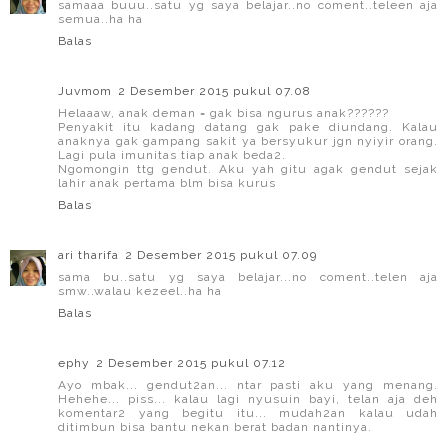
samaaa buuu..satu yg saya belajar..no coment..teleen aja
semua..ha ha
Balas
Juvmom
2 Desember 2015 pukul 07.08
Helaaaw, anak deman = gak bisa ngurus anak??????
Penyakit itu kadang datang gak pake diundang. Kalau
anaknya gak gampang sakit ya bersyukur jgn nyiyir orang.
Lagi pula imunitas tiap anak beda2.
Ngomongin ttg gendut. Aku yah gitu agak gendut sejak
lahir anak pertama blm bisa kurus
Balas
ari tharifa
2 Desember 2015 pukul 07.09
sama bu..satu yg saya belajar...no coment..telen aja
smw..walau kezeel..ha ha
Balas
ephy
2 Desember 2015 pukul 07.12
Ayo mbak... gendut2an... ntar pasti aku yang menang.
Hehehe... piss... kalau lagi nyusuin bayi, telan aja deh
komentar2 yang begitu itu... mudah2an kalau udah
ditimbun bisa bantu nekan berat badan nantinya.