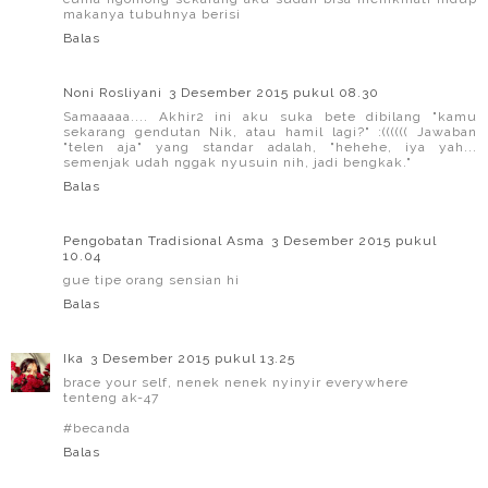
makanya tubuhnya berisi
Balas
Noni Rosliyani
3 Desember 2015 pukul 08.30
Samaaaaa.... Akhir2 ini aku suka bete dibilang "kamu
sekarang gendutan Nik, atau hamil lagi?" :(((((( Jawaban
"telen aja" yang standar adalah, "hehehe, iya yah...
semenjak udah nggak nyusuin nih, jadi bengkak."
Balas
Pengobatan Tradisional Asma
3 Desember 2015 pukul
10.04
gue tipe orang sensian hi
Balas
Ika
3 Desember 2015 pukul 13.25
brace your self, nenek nenek nyinyir everywhere
tenteng ak-47
#becanda
Balas