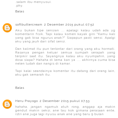
.salam ibu menyusui.
.phy.
Balas
softbuttercream
2 Desember 2015 pukul 07.52
Aku bukan tipe sensian ... apalagi kalau udah ada yg
komentarin fisik. Tapi kalau komen kayak gini "Kamu kali
yang gak bisa ngurus anak?" Siapapun pasti sensi. Apalgi
aku yang jauh dari sifat sensi.
Dan kalimat itu pun terlontar dari orang yang aku hormati.
Rasanya pengan keluar semua sumpah serapah yang
terpikir saat itu. Sayangnya kalau aku nyumpahin, yang
dosa siapa? Hahaha di lema kan ya .... akhirnya cuma bisa
nelen ludah dan nangis di kamar.
Tapi kalai seandainya komentar itu datang dari orang lain,
aku gak semarah itu.
Balas
Heru Prayogo
2 Desember 2015 pukul 07.53
hahaha, jangan ngamuk atuh rong, anggap aja makin
gendut makin seksi, ane tau kok gimana perasaan ente,
istri ane juga lagi nyusu anak ane yang baru 9 bulan