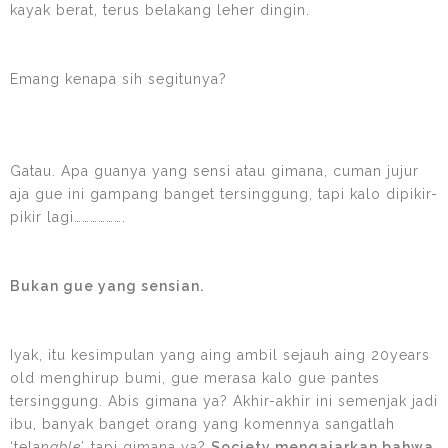
kayak berat, terus belakang leher dingin.
Emang kenapa sih segitunya?
Gatau. Apa guanya yang sensi atau gimana, cuman jujur
aja gue ini gampang banget tersinggung, tapi kalo dipikir-
pikir lagi……………….
Bukan gue yang sensian.
Iyak, itu kesimpulan yang aing ambil sejauh aing 20years
old menghirup bumi, gue merasa kalo gue pantes
tersinggung. Abis gimana ya? Akhir-akhir ini semenjak jadi
ibu, banyak banget orang yang komennya sangatlah
‘telan
able’,
tapi gimana ya?
Society mengajarkan bahwa