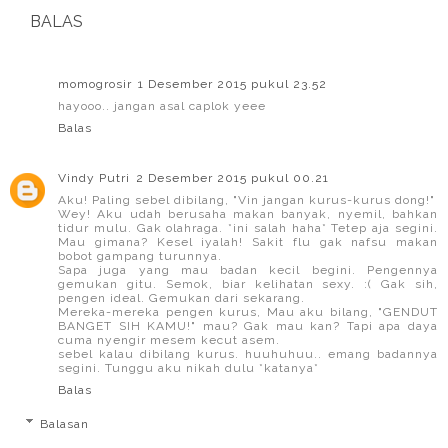
BALAS
momogrosir
1 Desember 2015 pukul 23.52
hayooo.. jangan asal caplok yeee
Balas
Vindy Putri
2 Desember 2015 pukul 00.21
Aku! Paling sebel dibilang, "Vin jangan kurus-kurus dong!"
Wey! Aku udah berusaha makan banyak, nyemil, bahkan
tidur mulu. Gak olahraga. *ini salah haha* Tetep aja segini.
Mau gimana? Kesel iyalah! Sakit flu gak nafsu makan
bobot gampang turunnya.
Sapa juga yang mau badan kecil begini. Pengennya
gemukan gitu. Semok, biar kelihatan sexy. :( Gak sih,
pengen ideal. Gemukan dari sekarang.
Mereka-mereka pengen kurus, Mau aku bilang, "GENDUT
BANGET SIH KAMU!" mau? Gak mau kan? Tapi apa daya
cuma nyengir mesem kecut asem.
sebel kalau dibilang kurus. huuhuhuu.. emang badannya
segini. Tunggu aku nikah dulu *katanya*
Balas
Balasan