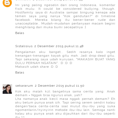
Ini yang paling ngeselin dari orang Indonesia, komentar
fisik mulu. It could be considered bullying, though.
Hostfamily saya di Australia sampai bingung kenapa ada
temen saya yang nanya "Kok gendutan?" di timeline
facebook. Mereka bilang itu bener-bener rude dan
unacceptable.. Mudah-mudahan pertanyaan macam begini
menghilang dari muka bumi secepatnya :|
Balas
Sistalisius
2 Desember 2015 pukul 11.48
Pengalaman aku banget.. Sedih rasanya kalo inget
kenangan-kenangan kayak gitu mah. Jadi drop dead gitu.
Tapi sekarang saya udah kurusan, "MAKASIH BUAT YANG
DULU PERNAH NGATAIN". :D :D :D
Makasih udah share :D :D
Balas
sekararum
2 Desember 2015 pukul 11.50
Kok aku malah kzl bangetnya sama cerita yang: Anak
demam = Nggak bisa ngurus anak, yah?
Lha namanya anak kecil masa nggak pernah demam? Eh
aku belum punya anak sih. Tapi sering serem sendiri kalau
denger/baca cerita-cerita soal mulut ibu-ibu yang suka
ngomentarin/nyinyirin metode ibu-ibu lain. Semoga nanti
kalau aku punya anak aku dijauhkan dari ibu-ibu seperti
itu ^^.