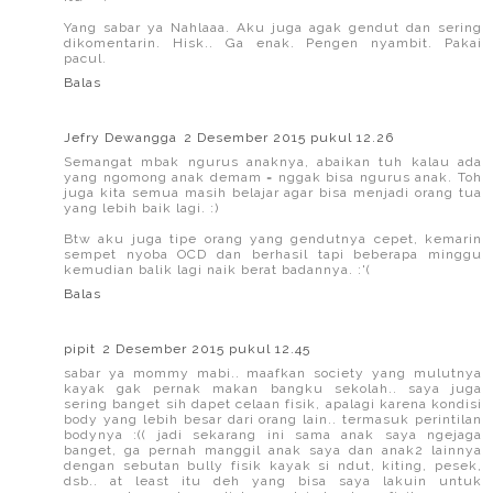
Yang sabar ya Nahlaaa. Aku juga agak gendut dan sering
dikomentarin. Hisk.. Ga enak. Pengen nyambit. Pakai
pacul.
Balas
Jefry Dewangga
2 Desember 2015 pukul 12.26
Semangat mbak ngurus anaknya, abaikan tuh kalau ada
yang ngomong anak demam = nggak bisa ngurus anak. Toh
juga kita semua masih belajar agar bisa menjadi orang tua
yang lebih baik lagi. :)
Btw aku juga tipe orang yang gendutnya cepet, kemarin
sempet nyoba OCD dan berhasil tapi beberapa minggu
kemudian balik lagi naik berat badannya. :'(
Balas
pipit
2 Desember 2015 pukul 12.45
sabar ya mommy mabi.. maafkan society yang mulutnya
kayak gak pernak makan bangku sekolah.. saya juga
sering banget sih dapet celaan fisik, apalagi karena kondisi
body yang lebih besar dari orang lain.. termasuk perintilan
bodynya :(( jadi sekarang ini sama anak saya ngejaga
banget, ga pernah manggil anak saya dan anak2 lainnya
dengan sebutan bully fisik kayak si ndut, kiting, pesek,
dsb.. at least itu deh yang bisa saya lakuin untuk