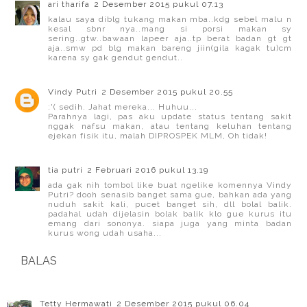
ari tharifa
2 Desember 2015 pukul 07.13
kalau saya diblg tukang makan mba..kdg sebel malu n
kesal sbnr nya..mang si porsi makan sy
sering..gtw..bawaan lapeer aja..tp berat badan gt gt
aja..smw pd blg makan bareng jiin(gila kagak tu)cm
karena sy gak gendut gendut..
Vindy Putri
2 Desember 2015 pukul 20.55
:'( sedih. Jahat mereka... Huhuu...
Parahnya lagi, pas aku update status tentang sakit
nggak nafsu makan, atau tentang keluhan tentang
ejekan fisik itu, malah DIPROSPEK MLM, Oh tidak!
tia putri
2 Februari 2016 pukul 13.19
ada gak nih tombol like buat ngelike komennya Vindy
Putri? dooh senasib banget sama gue, bahkan ada yang
nuduh sakit kali, pucet banget sih, dll bolal balik.
padahal udah dijelasin bolak balik klo gue kurus itu
emang dari sononya. siapa juga yang minta badan
kurus wong udah usaha...
BALAS
Tetty Hermawati
2 Desember 2015 pukul 06.04