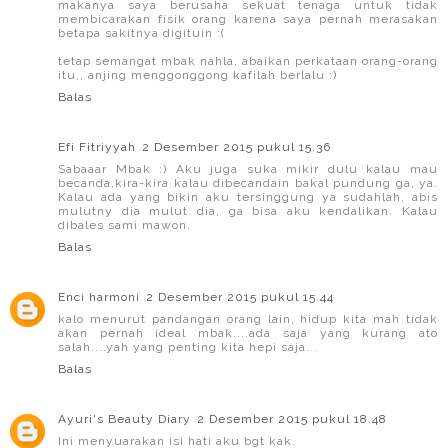
makanya saya berusaha sekuat tenaga untuk tidak
membicarakan fisik orang karena saya pernah merasakan
betapa sakitnya digituin :(
tetap semangat mbak nahla, abaikan perkataan orang-orang
itu,, anjing menggonggong kafilah berlalu :)
Balas
Efi Fitriyyah
2 Desember 2015 pukul 15.36
Sabaaar Mbak :) Aku juga suka mikir dulu kalau mau
becanda,kira-kira kalau dibecandain bakal pundung ga, ya.
Kalau ada yang bikin aku tersinggung ya sudahlah, abis
mulutny dia mulut dia, ga bisa aku kendalikan. Kalau
dibales sami mawon.
Balas
Enci harmoni
2 Desember 2015 pukul 15.44
kalo menurut pandangan orang lain, hidup kita mah tidak
akan pernah ideal mbak....ada saja yang kurang ato
salah....yah yang penting kita hepi saja...
Balas
Ayuri's Beauty Diary
2 Desember 2015 pukul 18.48
Ini menyuarakan isi hati aku bgt kak.