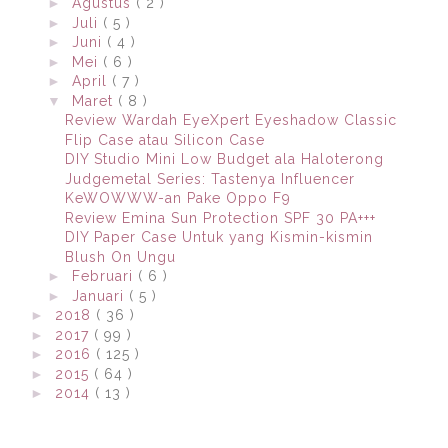
►
Agustus
( 2 )
►
Juli
( 5 )
►
Juni
( 4 )
►
Mei
( 6 )
►
April
( 7 )
▼
Maret
( 8 )
Review Wardah EyeXpert Eyeshadow Classic
Flip Case atau Silicon Case
DIY Studio Mini Low Budget ala Haloterong
Judgemetal Series: Tastenya Influencer
KeWOWWW-an Pake Oppo F9
Review Emina Sun Protection SPF 30 PA+++
DIY Paper Case Untuk yang Kismin-kismin
Blush On Ungu
►
Februari
( 6 )
►
Januari
( 5 )
►
2018
( 36 )
►
2017
( 99 )
►
2016
( 125 )
►
2015
( 64 )
►
2014
( 13 )