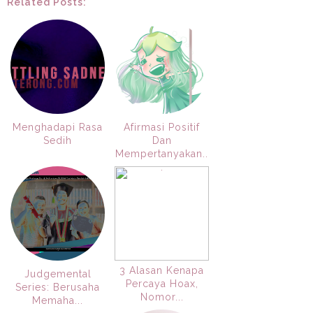
Related Posts:
Menghadapi Rasa
Afirmasi Positif
Sedih
Dan
Mempertanyakan..
.
3 Alasan Kenapa
Judgemental
Percaya Hoax,
Series: Berusaha
Nomor...
Memaha...