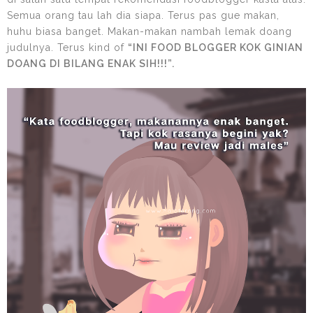
Semua orang tau lah dia siapa. Terus pas gue makan,
huhu biasa banget. Makan-makan nambah lemak doang
judulnya. Terus kind of
“INI FOOD BLOGGER KOK GINIAN
DOANG DI BILANG ENAK SIH!!!”.