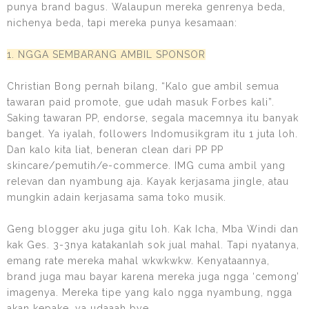
punya brand bagus. Walaupun mereka genrenya beda,
nichenya beda, tapi mereka punya kesamaan:
1. NGGA SEMBARANG AMBIL SPONSOR
Christian Bong pernah bilang, “Kalo gue ambil semua
tawaran paid promote, gue udah masuk Forbes kali”.
Saking tawaran PP, endorse, segala macemnya itu banyak
banget. Ya iyalah, followers Indomusikgram itu 1 juta loh.
Dan kalo kita liat, beneran clean dari PP PP
skincare/pemutih/e-commerce. IMG cuma ambil yang
relevan dan nyambung aja. Kayak kerjasama jingle, atau
mungkin adain kerjasama sama toko musik.
Geng blogger aku juga gitu loh. Kak Icha, Mba Windi dan
kak Ges. 3-3nya katakanlah sok jual mahal. Tapi nyatanya,
emang rate mereka mahal wkwkwkw. Kenyataannya,
brand juga mau bayar karena mereka juga ngga ‘cemong’
imagenya. Mereka tipe yang kalo ngga nyambung, ngga
akan kepake, ya udaaah bye.