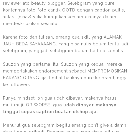
reviewer ato beauty blogger. Selebgram yang pure
kontennya foto-foto cantik OOTD dengan caption puitis,
antara (maav) suka kuragukan kemampuannya dalam
mendeskripsikan sesuatu.
Karena foto dan tulisan, emang dua skill yang ALAMAK
JAUH BEDA SAYAAAANG. Yang bisa nulis belum tentu jadi
selebgram, yang jadi selebgram belum tentu bisa nulis.
Suuzon yang pertama, itu. Suuzon yang kedua, mereka
memperlakukan endorsement sebagai MEMPROMOSIKAN
BARANG ORANG aja, timbal baliknya pure ke brand, ngga
ke followers.
Punya mindset, oh gua udah dibayar, makanya harus
muji-muji. OR WORSE,
gua udah dibayar, makanya
tinggal copas caption buatan olshop aja.
Menurut gua selebgram begitu emang don’t give a damn
about opini pribadi. Beneran cuma uang ajaaa, gitu ya