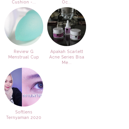
Cushion -...
Oc...
Review G
Apakah Scarlett
Menstrual Cup
Acne Series Bisa
Me...
Softlens
Ternyaman 2020