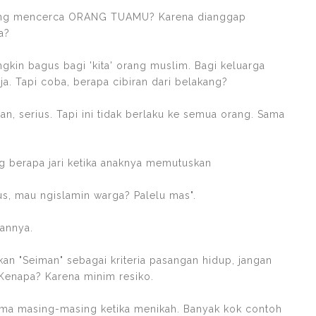
yang mencerca ORANG TUAMU? Karena dianggap
a?
kin bagus bagi 'kita' orang muslim. Bagi keluarga
a. Tapi coba, berapa cibiran dari belakang?
an, serius. Tapi ini tidak berlaku ke semua orang. Sama
g berapa jari ketika anaknya memutuskan
us, mau ngislamin warga? Palelu mas".
sannya.
an "Seiman" sebagai kriteria pasangan hidup, jangan
. Kenapa? Karena minim resiko.
ma masing-masing ketika menikah. Banyak kok contoh