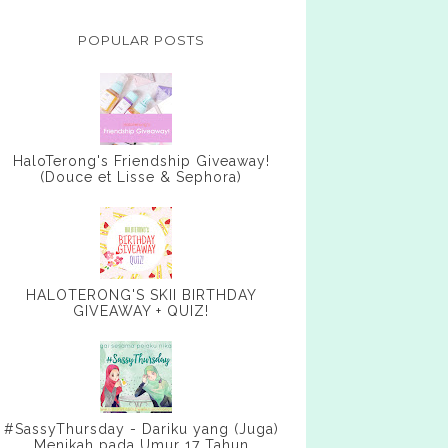
POPULAR POSTS
HaloTerong's Friendship Giveaway!
(Douce et Lisse & Sephora)
HALOTERONG'S SKII BIRTHDAY
GIVEAWAY + QUIZ!
#SassyThursday - Dariku yang (Juga)
Menikah pada Umur 17 Tahun