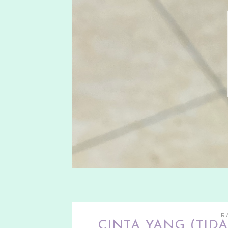
R
CINTA YANG (TID