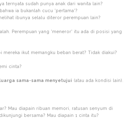
ya ternyata sudah punya anak dari wanita lain?
 bahwa ia bukanlah cucu 'pertama'?
elihat ibunya selalu diteror perempuan lain?
alah. Perempuan yang 'meneror' itu ada di posisi yang
pi mereka ikut memangku beban berat? Tidak diakui?
emi cinta?
keluarga sama-sama menyetujui
(atau ada kondisi lain).
ar? Mau diapain ribuan memori, ratusan senyum di
dikunjungi bersama? Mau diapain 1 cinta itu?