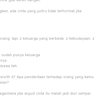
how gue keren banget!
kan, ada cinta yang justru tidak terhormat jika
2 orang, tapi 2 keluarga yang berbeda. 2 kebudayaan, 2
g sudah punya keluarga.
rnya.
mbawa teh.
 worth it? Apa penderitaan terhadap orang yang kamu
alian?
agaimana jika wujud cinta itu malah jadi duri sampai