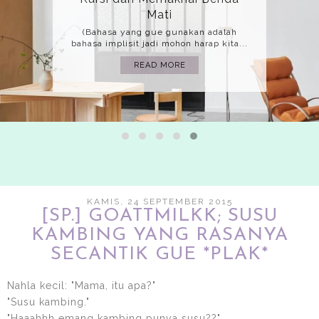
Mati
(Bahasa yang gue gunakan adalah
bahasa implisit jadi mohon harap kita...
READ MORE
KAMIS, 24 SEPTEMBER 2015
[SP.] GOATTMILKK; SUSU
KAMBING YANG RASANYA
SECANTIK GUE *PLAK*
Nahla kecil: "Mama, itu apa?"
"Susu kambing."
"Haaahhh emang kambing punya susu??"