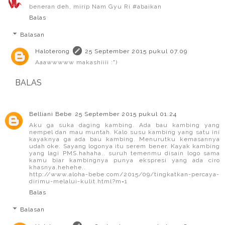
beneran deh, mirip Nam Gyu Ri #abaikan
Balas
Balasan
Haloterong
25 September 2015 pukul 07.09
Aaawwwww makashiiii :")
BALAS
Belliani Bebe
25 September 2015 pukul 01.24
Aku ga suka daging kambing. Ada bau kambing yang
nempel dan mau muntah. Kalo susu kambing yang satu ini
kayaknya ga ada bau kambing. Menurutku kemasannya
udah oke. Sayang logonya itu serem bener. Kayak kambing
yang lagi PMS.hahaha.. suruh temenmu disain logo sama
kamu biar kambingnya punya ekspresi yang ada ciro
khasnya.hehehe..
http://www.aloha-bebe.com/2015/09/tingkatkan-percaya-
dirimu-melalui-kulit.html?m=1
Balas
Balasan