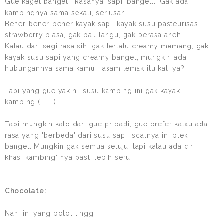
Gue kaget banget.. Rasanya 'sapi' banget... Gak ada
kambingnya sama sekali, seriusan.
Bener-bener-bener kayak sapi, kayak susu pasteurisasi
strawberry biasa, gak bau langu, gak berasa aneh.
Kalau dari segi rasa sih, gak terlalu creamy memang, gak
kayak susu sapi yang creamy banget, mungkin ada
hubungannya sama
kamu
asam lemak itu kali ya?
Tapi yang gue yakini, susu kambing ini gak kayak
kambing (.......)
Tapi mungkin kalo dari gue pribadi, gue prefer kalau ada
rasa yang 'berbeda' dari susu sapi, soalnya ini plek
banget. Mungkin gak semua setuju, tapi kalau ada ciri
khas 'kambing' nya pasti lebih seru.
Chocolate:
Nah, ini yang botol tinggi.