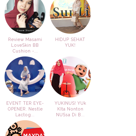
Review Masami
HIDUP SEHAT
LoveSkin BB
YUK!
Cushion -...
EVENT TER EYE-
YUKINUS! YUk
OPENER. Nestle
KIta Nonton
Lactog...
NUSsa Di B...