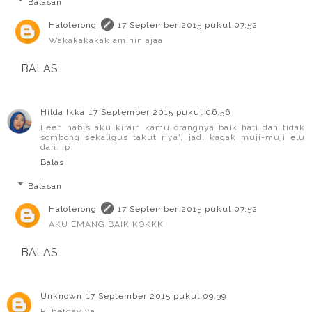
Balasan
Haloterong
17 September 2015 pukul 07.52
Wakakakakak aminin ajaa
BALAS
Hilda Ikka
17 September 2015 pukul 06.56
Eeeh habis aku kirain kamu orangnya baik hati dan tidak
sombong sekaligus takut riya', jadi kagak muji-muji elu
dah. :p
Balas
Balasan
Haloterong
17 September 2015 pukul 07.52
AKU EMANG BAIK KOKKK
BALAS
Unknown
17 September 2015 pukul 09.39
Pi betday ya......