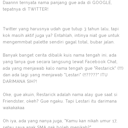
Daannn ternyata nama panjang gue ada di GOOGLE,
tepatnya di TWITTER!
Twitter yang harusnya udah gue tutup 3 tahun lalu, tapi
kok masih aktif juga ya? Entahlah, intinya niat gue untuk
mengemmbat palette sendiri gagal total, bubar jalan.
Banyak banget cerita dibalik kuis nama tengah ini, ada
yang tanya gue secara langsung lewat Facebook Chat,
ada yang menjawab kalo nama tengah gue "Restarick" (!!!)
dan ada lagi yang menjawab "Lestari" (!!?????" ITU
DARIMANA SIH?!
Oke, gue akuin, Restarick adalah nama alay gue saat si
Friendster, okeh? Gue ngaku. Tapi Lestari itu darimana
wakakakaa
Oh iya, ada yang nanya juga, "Kamu kan nikah umur 17,
setau saya anak SMA gak boleh menikah?"