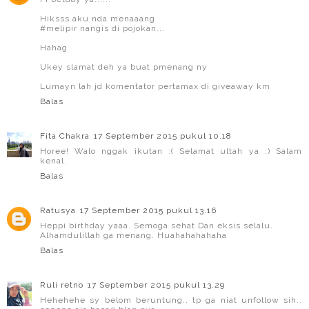
Hiksss aku nda menaaang
#melipir nangis di pojokan...
Hahag
Ukey slamat deh ya buat pmenang ny
Lumayn lah jd komentator pertamax di giveaway km
Balas
Fita Chakra
17 September 2015 pukul 10.18
Horee! Walo nggak ikutan :( Selamat ultah ya :) Salam
kenal.
Balas
Ratusya
17 September 2015 pukul 13.16
Heppi birthday yaaa. Semoga sehat Dan eksis selalu.
Alhamdulillah ga menang. Huahahahahaha
Balas
Ruli retno
17 September 2015 pukul 13.29
Hehehehe sy belom beruntung.. tp ga niat unfollow sih..