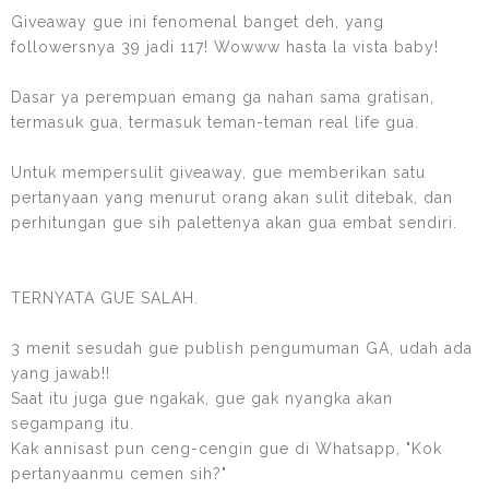
Giveaway gue ini fenomenal banget deh, yang
followersnya 39 jadi 117! Wowww hasta la vista baby!
Dasar ya perempuan emang ga nahan sama gratisan,
termasuk gua, termasuk teman-teman real life gua.
Untuk mempersulit giveaway, gue memberikan satu
pertanyaan yang menurut orang akan sulit ditebak, dan
perhitungan gue sih palettenya akan gua embat sendiri.
TERNYATA GUE SALAH.
3 menit sesudah gue publish pengumuman GA, udah ada
yang jawab!!
Saat itu juga gue ngakak, gue gak nyangka akan
segampang itu.
Kak annisast pun ceng-cengin gue di Whatsapp, "Kok
pertanyaanmu cemen sih?"