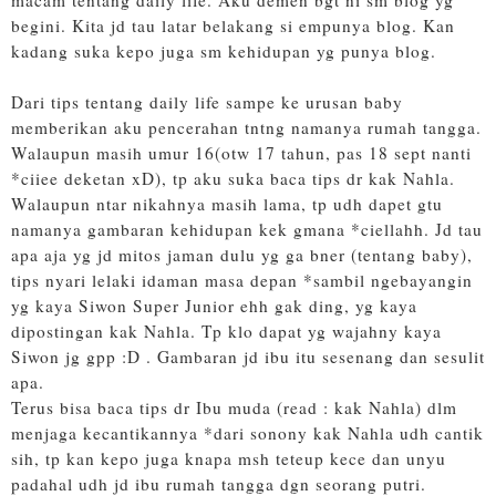
begini. Kita jd tau latar belakang si empunya blog. Kan
kadang suka kepo juga sm kehidupan yg punya blog.
Dari tips tentang daily life sampe ke urusan baby
memberikan aku pencerahan tntng namanya rumah tangga.
Walaupun masih umur 16(otw 17 tahun, pas 18 sept nanti
*ciiee deketan xD), tp aku suka baca tips dr kak Nahla.
Walaupun ntar nikahnya masih lama, tp udh dapet gtu
namanya gambaran kehidupan kek gmana *ciellahh. Jd tau
apa aja yg jd mitos jaman dulu yg ga bner (tentang baby),
tips nyari lelaki idaman masa depan *sambil ngebayangin
yg kaya Siwon Super Junior ehh gak ding, yg kaya
dipostingan kak Nahla. Tp klo dapat yg wajahny kaya
Siwon jg gpp :D . Gambaran jd ibu itu sesenang dan sesulit
apa.
Terus bisa baca tips dr Ibu muda (read : kak Nahla) dlm
menjaga kecantikannya *dari sonony kak Nahla udh cantik
sih, tp kan kepo juga knapa msh teteup kece dan unyu
padahal udh jd ibu rumah tangga dgn seorang putri.