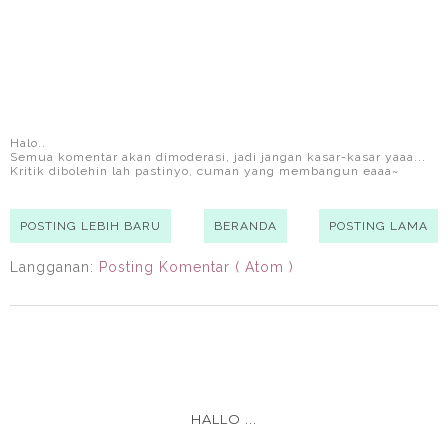
Halo..
Semua komentar akan dimoderasi, jadi jangan kasar-kasar yaaa...
Kritik dibolehin lah pastinyo, cuman yang membangun eaaa~
POSTING LEBIH BARU
BERANDA
POSTING LAMA
Langganan:
Posting Komentar ( Atom )
HALLO ...