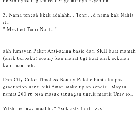
bocah nyasar lg sm reader yg lainnya *syedihh.
3. Nama tengah kkak adalahh. . Tenri. Jd nama kak Nahla
itu
" Mevlied Tenri Nahla " .
ahh lumayan Paket Anti-aging basic dari SKII buat mamah
(anak berbakti) soalny kan mahal bgt buat anak sekolah
kalo mau beli.
Dan City Color Timeless Beauty Palette buat aku pas
graduation nanti hihi *mau make up'an sendiri. Mayan
hemat 200 rb bisa masuk tabungan untuk masuk Univ lol.
Wish me luck muahh :* *sok asik lu rin >.<"