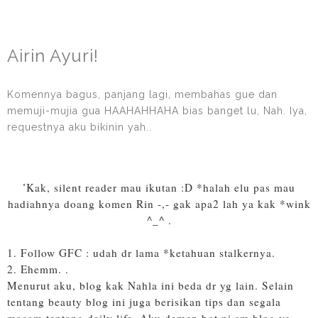
Airin Ayuri!
Komennya bagus, panjang lagi, membahas gue dan
memuji-mujia gua HAAHAHHAHA bias banget lu, Nah. Iya,
requestnya aku bikinin yah..
Kak, silent reader mau ikutan :D *halah elu pas mau
"
hadiahnya doang komen Rin -,- gak apa2 lah ya kak *wink
^_^ .
1. Follow GFC : udah dr lama *ketahuan stalkernya.
2. Ehemm. .
Menurut aku, blog kak Nahla ini beda dr yg lain. Selain
tentang beauty blog ini juga berisikan tips dan segala
macam tentang daily life. Aku demen bgt ni sm blog yg