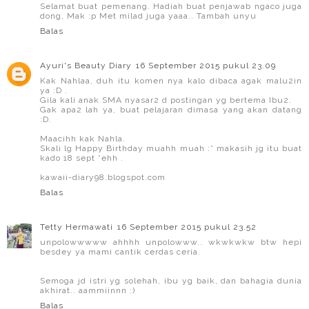
Selamat buat pemenang. Hadiah buat penjawab ngaco juga
dong, Mak :p Met milad juga yaaa.. Tambah unyu
Balas
Ayuri's Beauty Diary
16 September 2015 pukul 23.09
Kak Nahlaa, duh itu komen nya kalo dibaca agak malu2in
ya :D .
Gila kali anak SMA nyasar2 d postingan yg bertema Ibu2.
Gak apa2 lah ya, buat pelajaran dimasa yang akan datang
:D.
Maacihh kak Nahla.
Skali lg Happy Birthday muahh muah :* makasih jg itu buat
kado 18 sept *ehh .
kawaii-diary98.blogspot.com
Balas
Tetty Hermawati
16 September 2015 pukul 23.52
unpolowwwww ahhhh unpolowww.. wkwkwkw btw hepi
besdey ya mami cantik cerdas ceria.
Semoga jd istri yg solehah, ibu yg baik, dan bahagia dunia
akhirat.. aammiinnn :)
Balas