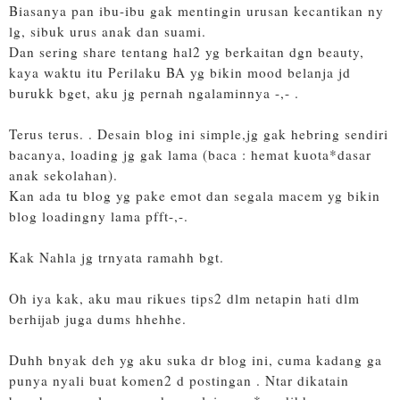
Biasanya pan ibu-ibu gak mentingin urusan kecantikan ny
lg, sibuk urus anak dan suami.
Dan sering share tentang hal2 yg berkaitan dgn beauty,
kaya waktu itu Perilaku BA yg bikin mood belanja jd
burukk bget, aku jg pernah ngalaminnya -,- .
Terus terus. . Desain blog ini simple,jg gak hebring sendiri
bacanya, loading jg gak lama (baca : hemat kuota*dasar
anak sekolahan).
Kan ada tu blog yg pake emot dan segala macem yg bikin
blog loadingny lama pfft-,-.
Kak Nahla jg trnyata ramahh bgt.
Oh iya kak, aku mau rikues tips2 dlm netapin hati dlm
berhijab juga dums hhehhe.
Duhh bnyak deh yg aku suka dr blog ini, cuma kadang ga
punya nyali buat komen2 d postingan . Ntar dikatain