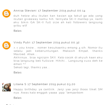
Annisa Steviani
17 September 2015 pukul 00.14
duh helow aku ikutan kan kasian aja takut ga ada yang
ikutan giveaway kamu hih. ternyata SK-II mantap ya, nanti
aku bikin GA SK-II full size ah kali followers langsung
5ribu wtf
Balas
Vindy Putri
17 September 2015 pukul 00.32
>.< you know... nomer kesukaanku emang 4 sih. Nomor itu
selalu jadi keberuntungan. Makasih Empat, thanks
Mavlied. Ahak...
Akhirnya.. bisa ngicipin SKII. Kalo cocok di akyuh kaan aku
bisa langsung beli fullsize. Hihihi... Langsung cuss deh ke
email ^^
Sekali lagi, thanks yaa...
Balas
Liliana S
17 September 2015 pukul 03.20
Happy birthday ya cantiiik. Janji yaa janji lhooo tiket SM
nya. Awas kalo enggak yaaaa :ppp *lemparbom
Balas