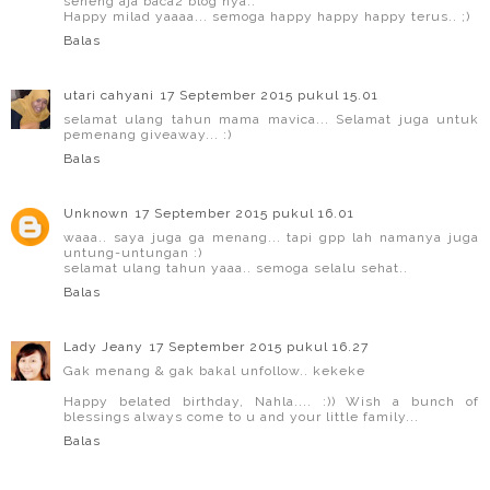
seneng aja baca2 blog nya..
Happy milad yaaaa... semoga happy happy happy terus.. ;)
Balas
utari cahyani
17 September 2015 pukul 15.01
selamat ulang tahun mama mavica... Selamat juga untuk
pemenang giveaway... :)
Balas
Unknown
17 September 2015 pukul 16.01
waaa.. saya juga ga menang... tapi gpp lah namanya juga
untung-untungan :)
selamat ulang tahun yaaa.. semoga selalu sehat..
Balas
Lady Jeany
17 September 2015 pukul 16.27
Gak menang & gak bakal unfollow.. kekeke
Happy belated birthday, Nahla.... :)) Wish a bunch of
blessings always come to u and your little family...
Balas