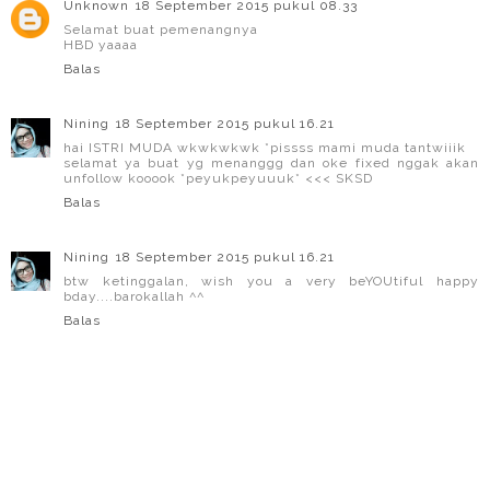
Unknown
18 September 2015 pukul 08.33
Selamat buat pemenangnya
HBD yaaaa
Balas
Nining
18 September 2015 pukul 16.21
hai ISTRI MUDA wkwkwkwk *pissss mami muda tantwiiik
selamat ya buat yg menanggg dan oke fixed nggak akan
unfollow kooook *peyukpeyuuuk* <<< SKSD
Balas
Nining
18 September 2015 pukul 16.21
btw ketinggalan, wish you a very beYOUtiful happy
bday....barokallah ^^
Balas