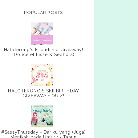
POPULAR POSTS
HaloTerong's Friendship Giveaway!
(Douce et Lisse & Sephora)
HALOTERONG'S SKII BIRTHDAY
GIVEAWAY + QUIZ!
#SassyThursday - Dariku yang (Juga)
Menikah pada Umur 17 Tahun