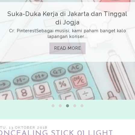
Nyoblos Pilih Siapa?
Gue suka banget nyoblos karena merayakan
demokrasi Indonesia,...
READ MORE
TU, 13 OKTOBER 2018
ONCEALING STICK 01 LIGHT