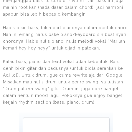
menganggap bass itu core of rhythm. Dan bass itu juga
mainin root kan (nada dasar dalam chord), jadi harmoni
apapun bisa lebih bebas dikembangin.
Habis bikin bass, bikin part pianonya dalam bentuk chord.
Nah ini emang harus pake piano/keyboard sih buat nyari
chordnya. Habis nulis piano, nulis melodi vokal “Marilah
kemari hey hey heyy” untuk dijadiin patokan.
Kalau bass, piano dan lead vokal udah kebentuk. Baru
dehh bikin gitar dan padusnya (untuk biola serahkan ke
Adi lol). Untuk drum, gue cuma rewrite aja dari Google.
Misalkan mau nulis drum untuk genre swing, ya tulislah
“Drum pattern swing” gitu. Drum ini juga core banget
dalam nentuin mood lagu. Pokoknya gue enjoy banget
kerjain rhythm section (bass, piano, drum).