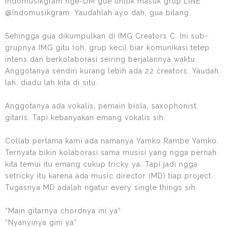
Indomusikgram nge-DM gue untuk masuk grup LINE
@Indomusikgram. Yaudahlah ayo dah, gua bilang.
Sehingga gua dikumpulkan di IMG Creators C. Ini sub-
grupnya IMG gitu loh, grup kecil biar komunikasi tetep
intens dan berkolaborasi seiring berjalannya waktu.
Anggotanya sendiri kurang lebih ada 22 creators. Yaudah
lah, diadu lah kita di situ.
Anggotanya ada vokalis, pemain biola, saxophonist,
gitaris. Tapi kebanyakan emang vokalis sih.
Collab pertama kami ada namanya Yamko Rambe Yamko.
Ternyata bikin kolaborasi sama musisi yang ngga pernah
kita temui itu emang cukup tricky ya. Tapi jadi ngga
setricky itu karena ada music director (MD) tiap project.
Tugasnya MD adalah ngatur every single things sih.
“Main gitarnya chordnya ini ya”
“Nyanyinya gini ya”