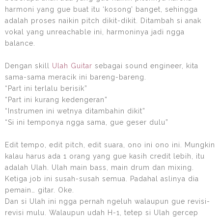
harmoni yang gue buat itu ‘kosong’ banget, sehingga
adalah proses naikin pitch dikit-dikit. Ditambah si anak
vokal yang unreachable ini, harmoninya jadi ngga
balance.
Dengan skill
Ulah Guitar
sebagai sound engineer, kita
sama-sama meracik ini bareng-bareng.
“Part ini terlalu berisik”
“Part ini kurang kedengeran”
“Instrumen ini wetnya ditambahin dikit”
“Si ini temponya ngga sama, gue geser dulu”
Edit tempo, edit pitch, edit suara, ono ini ono ini. Mungkin
kalau harus ada 1 orang yang gue kasih credit lebih, itu
adalah Ulah. Ulah main bass, main drum dan mixing.
Ketiga job ini susah-susah semua. Padahal aslinya dia
pemain… gitar. Oke.
Dan si Ulah ini ngga pernah ngeluh walaupun gue revisi-
revisi mulu. Walaupun udah H-1, tetep si Ulah gercep