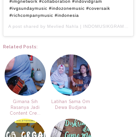
#imgnetwork #collaboration #indovidgram
#ivgsundaymusic #indozonemusic #coversaik
#richcompanymusic #indonesia
A post shared by
Mevlied Nahla | INDOMUSIKGRAM
(@ha
Related Posts:
Gimana Sih
Latihan Sama Om
Rasanya Jadi
Dewa Budjana
Content Cre...