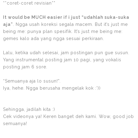
“*coret-coret revisian*”
It would be MUCH easier if i just “udahlah suka-suka
aja”
. Ngga usah koreksi segala macem. But it’s just me
being me: punya plan spesifik. It’s just me being me:
gemes kalo ada yang ngga sesuai perkiraan.
Lalu, ketika udah selesai, jam postingan pun gue susun.
Yang instrumental posting jam 10 pagi, yang vokalis
posting jam 6 sore.
“Semuanya aja lo susun!”.
Iya, hehe. Ngga berusaha mengelak kok :’))
Sehingga, jadilah kita :)
Cek videonya ya! Keren banget deh kami. Wow, good job
semuanya!