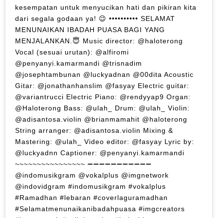
kesempatan untuk menyucikan hati dan pikiran kita
dari segala godaan ya! 😉 •••••••••• SELAMAT
MENUNAIKAN IBADAH PUASA BAGI YANG
MENJALANKAN.😇 Music director: @haloterong
Vocal (sesuai urutan): @alfiromi
@penyanyi.kamarmandi @trisnadim
@josephtambunan @luckyadnan @00dita Acoustic
Gitar: @jonathanhanslim @fasyay Electric guitar:
@variantrucci Electric Piano: @rendyyap9 Organ:
@Haloterong Bass: @ulah_ Drum: @ulah_ Violin:
@adisantosa.violin @brianmamahit @haloterong
String arranger: @adisantosa.violin Mixing &
Mastering: @ulah_ Video editor: @fasyay Lyric by:
@luckyadnn Captioner: @penyanyi.kamarmandi
~~~~~~~~~~~~~~~~ ➖➖➖➖➖➖➖➖➖➖➖
@indomusikgram @vokalplus @imgnetwork
@indovidgram #indomusikgram #vokalplus
#Ramadhan #lebaran #coverlaguramadhan
#Selamatmenunaikanibadahpuasa #imgcreators