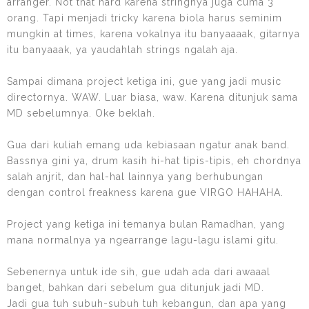
arranger. Not that hard karena stringnya juga cuma 3
orang. Tapi menjadi tricky karena biola harus seminim
mungkin at times, karena vokalnya itu banyaaaak, gitarnya
itu banyaaak, ya yaudahlah strings ngalah aja.
Sampai dimana project ketiga ini, gue yang jadi music
directornya. WAW. Luar biasa, waw. Karena ditunjuk sama
MD sebelumnya. Oke beklah.
Gua dari kuliah emang uda kebiasaan ngatur anak band.
Bassnya gini ya, drum kasih hi-hat tipis-tipis, eh chordnya
salah anjrit, dan hal-hal lainnya yang berhubungan
dengan control freakness karena gue VIRGO HAHAHA.
Project yang ketiga ini temanya bulan Ramadhan, yang
mana normalnya ya ngearrange lagu-lagu islami gitu.
Sebenernya untuk ide sih, gue udah ada dari awaaal
banget, bahkan dari sebelum gua ditunjuk jadi MD.
Jadi gua tuh subuh-subuh tuh kebangun, dan apa yang