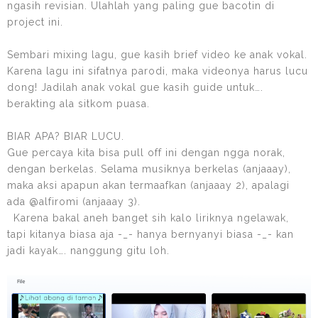
ngasih revisian. Ulahlah yang paling gue bacotin di
project ini.
Sembari mixing lagu, gue kasih brief video ke anak vokal.
Karena lagu ini sifatnya parodi, maka videonya harus lucu
dong! Jadilah anak vokal gue kasih guide untuk….
berakting ala sitkom puasa.
BIAR APA? BIAR LUCU.
Gue percaya kita bisa pull off ini dengan ngga norak,
dengan berkelas. Selama musiknya berkelas (anjaaay),
maka aksi apapun akan termaafkan (anjaaay 2), apalagi
ada @alfiromi (anjaaay 3).
Karena bakal aneh banget sih kalo liriknya ngelawak,
tapi kitanya biasa aja -_- hanya bernyanyi biasa -_- kan
jadi kayak…. nanggung gitu loh.