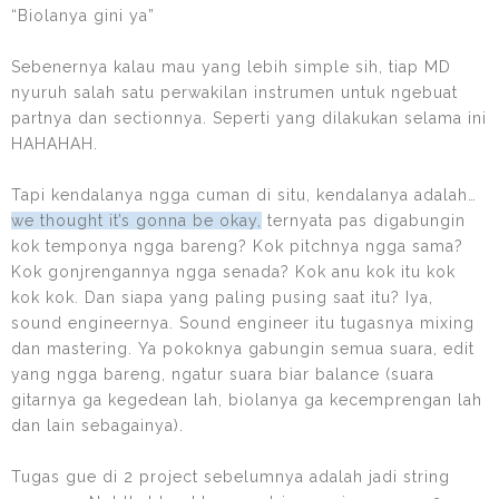
“Biolanya gini ya”
Sebenernya kalau mau yang lebih simple sih, tiap MD
nyuruh salah satu perwakilan instrumen untuk ngebuat
partnya dan sectionnya. Seperti yang dilakukan selama ini
HAHAHAH.
Tapi kendalanya ngga cuman di situ, kendalanya adalah…
we thought it’s gonna be okay,
ternyata pas digabungin
kok temponya ngga bareng? Kok pitchnya ngga sama?
Kok gonjrengannya ngga senada? Kok anu kok itu kok
kok kok. Dan siapa yang paling pusing saat itu? Iya,
sound engineernya. Sound engineer itu tugasnya mixing
dan mastering. Ya pokoknya gabungin semua suara, edit
yang ngga bareng, ngatur suara biar balance (suara
gitarnya ga kegedean lah, biolanya ga kecemprengan lah
dan lain sebagainya).
Tugas gue di 2 project sebelumnya adalah jadi string