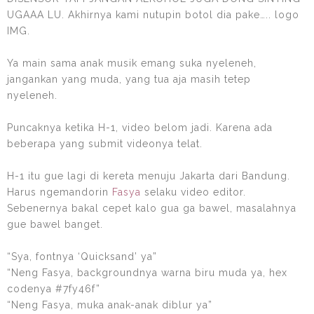
UGAAA LU. Akhirnya kami nutupin botol dia pake….. logo
IMG.
Ya main sama anak musik emang suka nyeleneh,
jangankan yang muda, yang tua aja masih tetep
nyeleneh.
Puncaknya ketika H-1, video belom jadi. Karena ada
beberapa yang submit videonya telat.
H-1 itu gue lagi di kereta menuju Jakarta dari Bandung.
Harus ngemandorin
Fasya
selaku video editor.
Sebenernya bakal cepet kalo gua ga bawel, masalahnya
gue bawel banget.
“Sya, fontnya ‘Quicksand’ ya”
“Neng Fasya, backgroundnya warna biru muda ya, hex
codenya #7fy46f”
“Neng Fasya, muka anak-anak diblur ya”