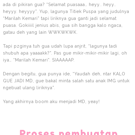
ada di pikiran gua? “Selamat puasaaa… heyy.. heyy..
heyyy. heyyyy”. Yup, lagunya Titiek Puspa yang judulnya
“Marilah Kemari” tapi liriknya gua ganti jadi selamat
puasa. Gokiiiil jenius abis, gua sih bangga kalo ngaca,
gatau deh yang lain WWKWKWK.
Tapi pzginya tuh gua udah lupa anjrit, “lagunya tadi
shubuh apa yaaaakk?”. Pas gue mikir-mikir-mikir lagi, oh
iya… “Marilah Kemari”. SIAAAAAP.
Dengan begitu, gua punya ide, “Yaudah deh, ntar KALO
GUE JADI MD, gue bakal minta salah satu anak IMG untuk
ngebuat ulang liriknya”.
Yang akhirnya boom aku menjadi MD, yeay!