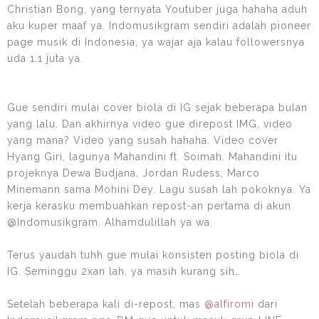
Christian Bong, yang ternyata Youtuber juga hahaha aduh
aku kuper maaf ya. Indomusikgram sendiri adalah pioneer
page musik di Indonesia, ya wajar aja kalau followersnya
uda 1.1 juta ya.
Gue sendiri mulai cover biola di IG sejak beberapa bulan
yang lalu. Dan akhirnya video gue direpost IMG, video
yang mana? Video yang susah hahaha. Video cover
Hyang Giri, lagunya Mahandini ft. Soimah. Mahandini itu
projeknya Dewa Budjana, Jordan Rudess, Marco
Minemann sama Mohini Dey. Lagu susah lah pokoknya. Ya
kerja kerasku membuahkan repost-an pertama di akun
@Indomusikgram. Alhamdulillah ya wa.
Terus yaudah tuhh gue mulai konsisten posting biola di
IG. Seminggu 2xan lah, ya masih kurang sih…
Setelah beberapa kali di-repost, mas
@alfiromi
dari