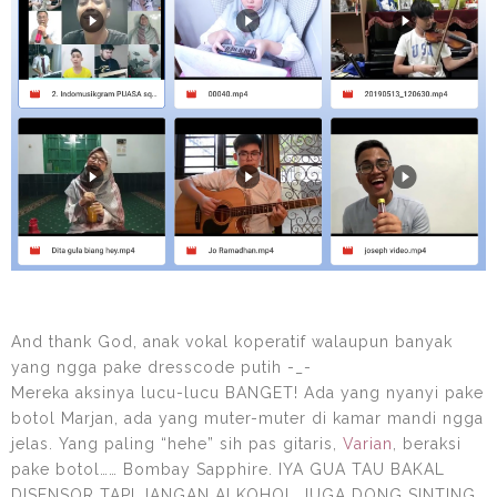
And thank God, anak vokal koperatif walaupun banyak
yang ngga pake dresscode putih -_-
Mereka aksinya lucu-lucu BANGET! Ada yang nyanyi pake
botol Marjan, ada yang muter-muter di kamar mandi ngga
jelas. Yang paling “hehe” sih pas gitaris,
Varian
, beraksi
pake botol…… Bombay Sapphire. IYA GUA TAU BAKAL
DISENSOR TAPI JANGAN ALKOHOL JUGA DONG SINTING