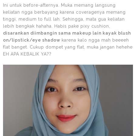
Ini untuk before-afternya. Muka memang langsung
keliatan ngga berbayang karena coveragenya memang
tinggi, medium to full lah. Sehingga, mata gua keliatan
lebih bengkak hahaha. Habis pake pixy cushion,
disarankan diimbangin sama makeup lain kayak blush
on/lipstick/eye shadow
karena kalo ngga mah beeeeh
flat banget. Cukup dompet yang flat, muka jangan hehehe
EH APA KEBALIK YA??