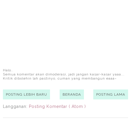
Halo..
Semua komentar akan dimoderasi, jadi jangan kasar-kasar yaaa...
Kritik dibolehin lah pastinyo, cuman yang membangun eaaa~
POSTING LEBIH BARU
BERANDA
POSTING LAMA
Langganan:
Posting Komentar ( Atom )