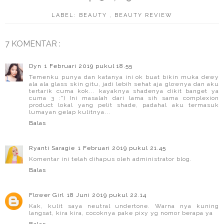
LABEL:
BEAUTY
,
BEAUTY REVIEW
7 KOMENTAR :
Dyn
1 Februari 2019 pukul 18.55
Temenku punya dan katanya ini ok buat bikin muka dewy
ala ala glass skin gitu, jadi lebih sehat aja glownya dan aku
tertarik cuma kok... kayaknya shadenya dikit banget ya
cuma 3 :") Ini masalah dari lama sih sama complexion
product lokal yang pelit shade, padahal aku termasuk
lumayan gelap kulitnya...
Balas
Ryanti Saragie
1 Februari 2019 pukul 21.45
Komentar ini telah dihapus oleh administrator blog.
Balas
Flower Girl
18 Juni 2019 pukul 22.14
Kak, kulit saya neutral undertone. Warna nya kuning
langsat, kira kira, cocoknya pake pixy yg nomor berapa ya
Balas