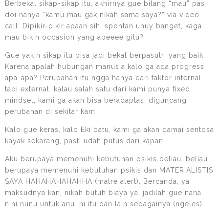
Berbekal sikap-sikap itu, akhirnya gue bilang “mau” pas
doi nanya “kamu mau gak nikah sama saya?” via video
call. Dipikir-pikir apaan sih, spontan uhuy banget, kaga
mau bikin occasion yang apeeee gitu?
Gue yakin sikap itu bisa jadi bekal berpasutri yang baik.
Karena apalah hubungan manusia kalo ga ada progress
apa-apa? Perubahan itu ngga hanya dari faktor internal,
tapi external, kalau salah satu dari kami punya fixed
mindset, kami ga akan bisa beradaptasi diguncang
perubahan di sekitar kami.
Kalo gue keras, kalo Eki batu, kami ga akan damai sentosa
kayak sekarang, pasti udah putus dari kapan.
Aku berupaya memenuhi kebutuhan psikis beliau, beliau
berupaya memenuhi kebutuhan psikis dan MATERIALISTIS
SAYA HAHAHAHAHAHHA (matre alert). Bercanda, ya
maksudnya kan, nikah butuh biaya ya, jadilah gue nana
nini nunu untuk anu ini itu dan lain sebagainya (ngeles).