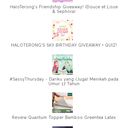
HaloTerong's Friendship Giveaway! (Douce et Lisse
& Sephora)
HALOTERONG'S SKII BIRTHDAY GIVEAWAY + QUIZ!
#SassyThursday - Dariku yang (Juga) Menikah pada
Umur 17 Tahun
Review Quantum Topper Bamboo Greentea Latex