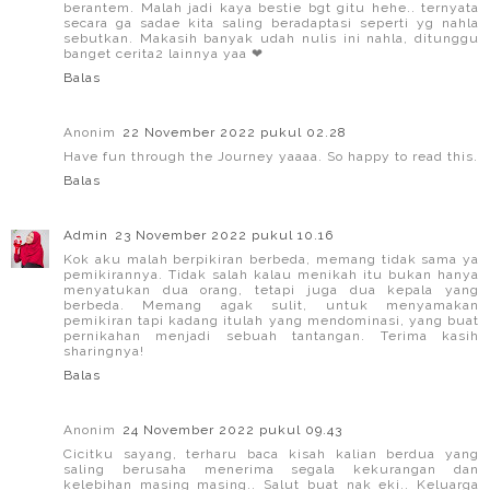
berantem. Malah jadi kaya bestie bgt gitu hehe.. ternyata
secara ga sadae kita saling beradaptasi seperti yg nahla
sebutkan. Makasih banyak udah nulis ini nahla, ditunggu
banget cerita2 lainnya yaa ❤
Balas
Anonim
22 November 2022 pukul 02.28
Have fun through the Journey yaaaa. So happy to read this.
Balas
Admin
23 November 2022 pukul 10.16
Kok aku malah berpikiran berbeda, memang tidak sama ya
pemikirannya. Tidak salah kalau menikah itu bukan hanya
menyatukan dua orang, tetapi juga dua kepala yang
berbeda. Memang agak sulit, untuk menyamakan
pemikiran tapi kadang itulah yang mendominasi, yang buat
pernikahan menjadi sebuah tantangan. Terima kasih
sharingnya!
Balas
Anonim
24 November 2022 pukul 09.43
Cicitku sayang, terharu baca kisah kalian berdua yang
saling berusaha menerima segala kekurangan dan
kelebihan masing masing.. Salut buat nak eki.. Keluarga