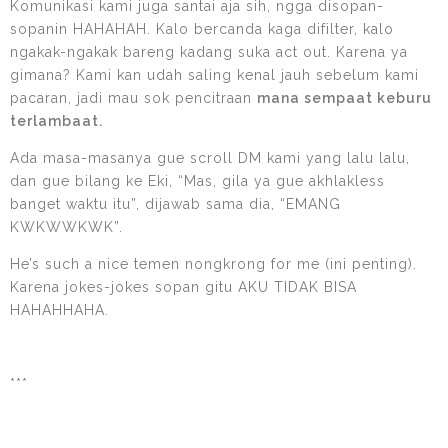
Komunikasi kami juga santai aja sih, ngga disopan-
sopanin HAHAHAH. Kalo bercanda kaga difilter, kalo
ngakak-ngakak bareng kadang suka act out. Karena ya
gimana? Kami kan udah saling kenal jauh sebelum kami
pacaran, jadi mau sok pencitraan
mana sempaat keburu
terlambaat.
Ada masa-masanya gue scroll DM kami yang lalu lalu,
dan gue bilang ke Eki, “Mas, gila ya gue akhlakless
banget waktu itu”, dijawab sama dia, “EMANG
KWKWWKWK”.
He’s such a nice temen nongkrong for me (ini penting).
Karena jokes-jokes sopan gitu AKU TIDAK BISA
HAHAHHAHA.
***