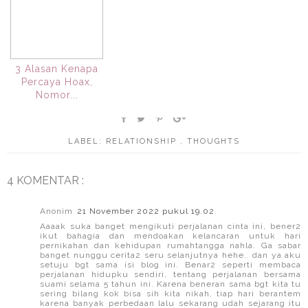
3 Alasan Kenapa
Percaya Hoax,
Nomor...
LABEL:
RELATIONSHIP
,
THOUGHTS
4 KOMENTAR :
Anonim
21 November 2022 pukul 19.02
Aaaak suka banget mengikuti perjalanan cinta ini, bener2
ikut bahagia dan mendoakan kelancaran untuk hari
pernikahan dan kehidupan rumahtangga nahla. Ga sabar
banget nunggu cerita2 seru selanjutnya hehe.. dan ya aku
setuju bgt sama isi blog ini. Benar2 seperti membaca
perjalanan hidupku sendiri, tentang perjalanan bersama
suami selama 5 tahun ini. Karena beneran sama bgt kita tu
sering bilang kok bisa sih kita nikah, tiap hari berantem
karena banyak perbedaan lalu sekarang udah sejarang itu