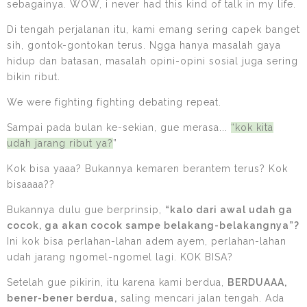
sebagainya. WOW, i never had this kind of talk in my life.
Di tengah perjalanan itu, kami emang sering capek banget
sih, gontok-gontokan terus. Ngga hanya masalah gaya
hidup dan batasan, masalah opini-opini sosial juga sering
bikin ribut.
We were fighting fighting debating repeat.
Sampai pada bulan ke-sekian, gue merasa...
“kok kita
udah jarang ribut ya?
”
Kok bisa yaaa? Bukannya kemaren berantem terus? Kok
bisaaaa??
Bukannya dulu gue berprinsip,
“kalo dari awal udah ga
cocok, ga akan cocok sampe belakang-belakangnya”?
Ini kok bisa perlahan-lahan adem ayem, perlahan-lahan
udah jarang ngomel-ngomel lagi. KOK BISA?
Setelah gue pikirin, itu karena kami berdua,
BERDUAAA,
bener-bener berdua,
saling mencari jalan tengah. Ada