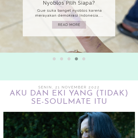
Mati
(Bahasa yang gue gunakan adalah
bahasa implisit jadi mohon harap kita...
READ MORE
SENIN, 21 NOVEMBER 2022
AKU DAN EKI YANG (TIDAK)
SE-SOULMATE ITU