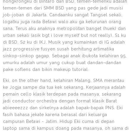
nongkrongku di Bintaro dan BSD, temen-temenku adalah
temen-temen dari SMM BSD yang pas gede jadi musisi
job-joban di Jakarta. Candaanku sangat Tangsel sekali,
logatku juga rada Betawi walo aku ga keturunan orang
sana. Terus aku anaknya metropolitan banget (huek) dan
urban sekali (asik bgt i love myself but not really). S1 ku
di BSD, S2 ku di IKJ. Musik yang kumainkan di IG adalah
jazz progressive fusyen susah berhitung artimatika
sinkop-sinkop gagap. Sebagai anak ibukota kelahiran 95,
umurku adalah umur yang cukup buat dandan-dandan
pake soflens dan bikin makeup tutorial.
Eki, on the other hand, kelahiran Malang, SMA merantau
ke Jogja sampe dia tua kek sekarang. Kerjaannya adalah
pemain cello klasik terdepan pada masanya, sekarang
jadi conductor orchestra dengan format klasik Barat
abieeeezzz dan sirkelnya adalah bapak-bapak PNS. Eki
fasih bahasa jekate karena berasal dari keluarga
campuran Betawi - Jatim. Hidup Eki cuma di depan
laptop sama di kampus doang pada masanya, oh sama di