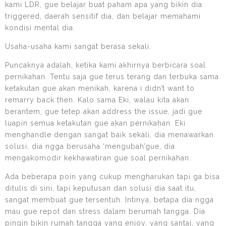
kami LDR, gue belajar buat paham apa yang bikin dia
triggered, daerah sensitif dia, dan belajar memahami
kondisi mental dia.
Usaha-usaha kami sangat berasa sekali.
Puncaknya adalah, ketika kami akhirnya berbicara soal
pernikahan. Tentu saja gue terus terang dan terbuka sama
ketakutan gue akan menikah, karena i didn’t want to
remarry back then. Kalo sama Eki, walau kita akan
berantem, gue tetep akan address the issue, jadi gue
luapin semua ketakutan gue akan pernikahan. Eki
menghandle dengan sangat baik sekali, dia menawarkan
solusi, dia ngga berusaha ‘mengubah’gue, dia
mengakomodir kekhawatiran gue soal pernikahan.
Ada beberapa poin yang cukup mengharukan tapi ga bisa
ditulis di sini, tapi keputusan dan solusi dia saat itu,
sangat membuat gue tersentuh. Intinya, betapa dia ngga
mau gue repot dan stress dalam berumah tangga. Dia
pingin bikin rumah tangga yang enjoy, yang santai, yang