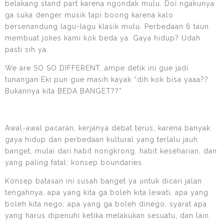
belakang stand part karena ngondak mulu. Doi ngakunya
ga suka denger musik tapi boong karena kalo
bersenandung lagu-lagu klasik mulu. Perbedaan 6 taun
membuat jokes kami kok beda ya. Gaya hidup? Udah
pasti sih ya.
We are SO SO DIFFERENT, ampe detik ini gue jadi
tunangan Eki pun gue masih kayak “dih kok bisa yaaa??
Bukannya kita BEDA BANGET??”
Awal-awal pacaran, kerjanya debat terus, karena banyak
gaya hidup dan perbedaan kultural yang terlalu jauh
banget, mulai dari habit nongkrong, habit keseharian, dan
yang paling fatal: konsep boundaries.
Konsep batasan ini susah banget ya untuk dicari jalan
tengahnya, apa yang kita ga boleh kita lewati, apa yang
boleh kita nego, apa yang ga boleh dinego, syarat apa
yang harus dipenuhi ketika melakukan sesuatu, dan lain