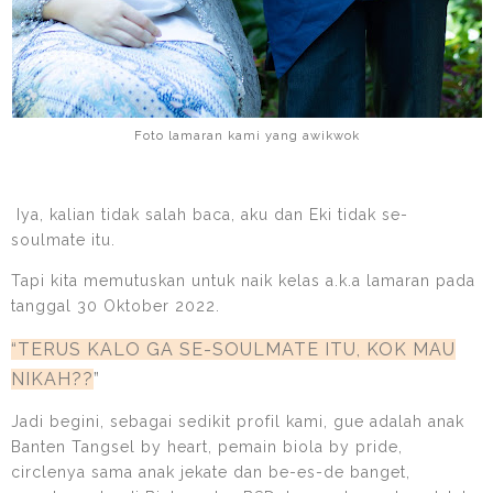
Foto lamaran kami yang awikwok
Iya, kalian tidak salah baca, aku dan Eki tidak se-
soulmate itu.
Tapi kita memutuskan untuk naik kelas a.k.a lamaran pada
tanggal 30 Oktober 2022.
“TERUS KALO GA SE-SOULMATE ITU, KOK MAU
NIKAH??
”
Jadi begini, sebagai sedikit profil kami, gue adalah anak
Banten Tangsel by heart, pemain biola by pride,
circlenya sama anak jekate dan be-es-de banget,